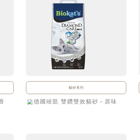
貓砂系列
香
德國竣凱 雙鑽雙效貓砂－原味