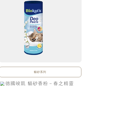
貓砂系列
德國竣凱 貓砂香粉－春之精靈