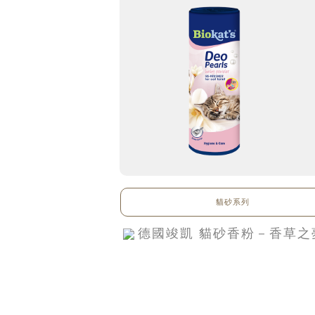
貓砂系列
德國竣凱 貓砂香粉－香草之