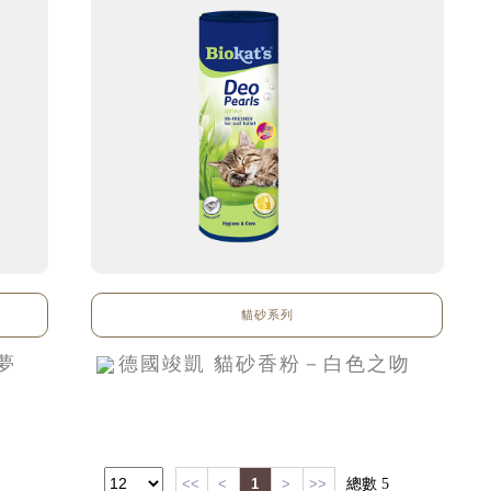
貓砂系列
夢
德國竣凱 貓砂香粉－白色之吻
<<
<
1
>
>>
總數
5