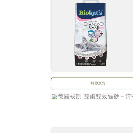
貓砂系列
德國竣凱 雙鑽雙效貓砂－清