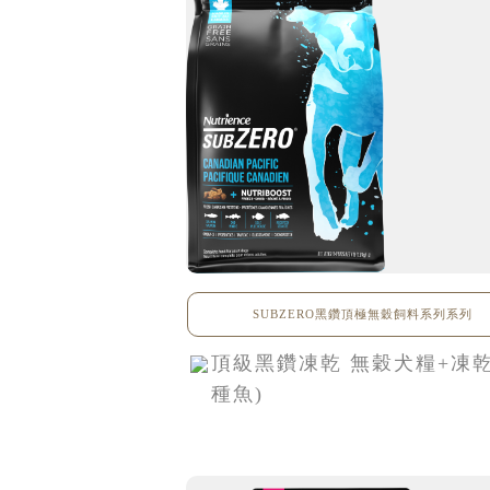
SUBZERO黑鑽頂極無穀飼料系列系列
頂級黑鑽凍乾 無穀犬糧+凍乾
種魚)