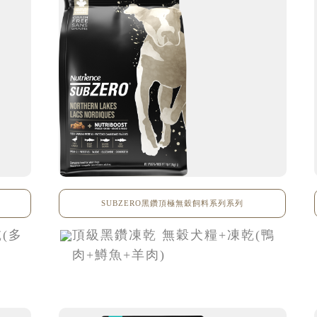
SUBZERO黑鑽頂極無穀飼料系列系列
(多
頂級黑鑽凍乾 無穀犬糧+凍乾(鴨
肉+鱒魚+羊肉)