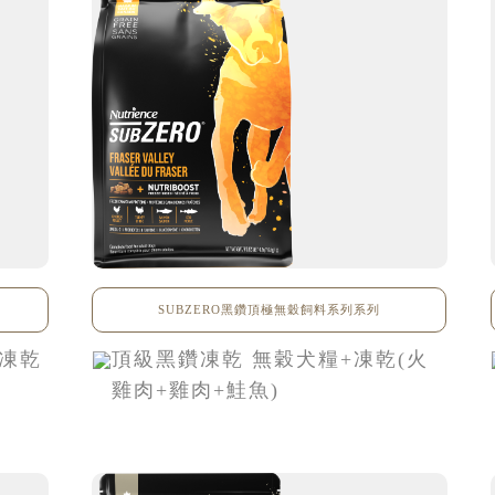
SUBZERO黑鑽頂極無穀飼料系列系列
+凍乾
頂級黑鑽凍乾 無穀犬糧+凍乾(火
雞肉+雞肉+鮭魚)