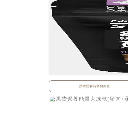
黑鑽營養能量狗凍乾
黑鑽營養能量犬凍乾(豬肉+蘋