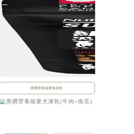
黑鑽營養能量狗凍乾
黑鑽營養能量犬凍乾(牛肉+南瓜)